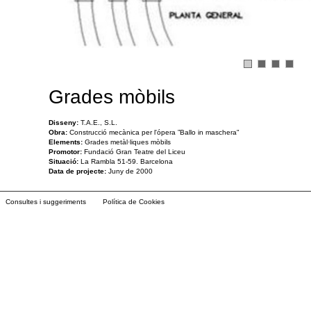
Grades mòbils
Disseny:
T.A.E., S.L.
Obra:
Construcció mecànica per l'ópera ”Ballo in maschera"
Elements:
Grades metàl·liques mòbils
Promotor:
Fundació Gran Teatre del Liceu
Situació:
La Rambla 51-59. Barcelona
Data de projecte:
Juny de 2000
Consultes i suggeriments
Política de Cookies