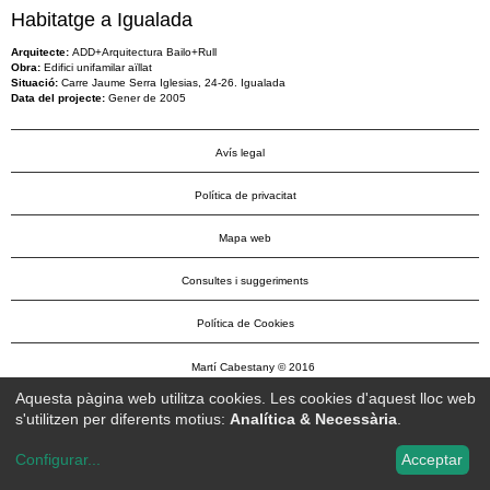
Habitatge a Igualada
Arquitecte:
ADD+Arquitectura Bailo+Rull
Obra:
Edifici unifamilar aïllat
Situació:
Carre Jaume Serra Iglesias, 24-26. Igualada
Data del projecte:
Gener de 2005
Avís legal
Política de privacitat
Mapa web
Consultes i suggeriments
Política de Cookies
Martí Cabestany © 2016
Aquesta pàgina web utilitza cookies. Les cookies d'aquest lloc web
s'utilitzen per diferents motius:
Analítica & Necessària
.
Configurar
...
Acceptar