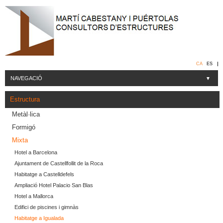
CA
ES
NAVEGACIÓ
▼
Estructura
Metàl·lica
Formigó
Mixta
Hotel a Barcelona
Ajuntament de Castellfollit de la Roca
Habitatge a Castelldefels
Ampliació Hotel Palacio San Blas
Hotel a Mallorca
Edifici de piscines i gimnàs
Habitatge a Igualada