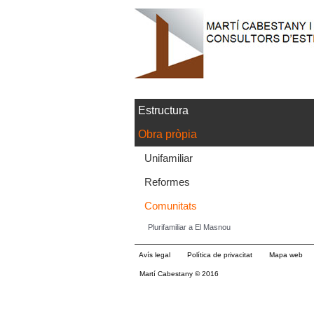
Estructura
Obra pròpia
Unifamiliar
Reformes
Comunitats
Plurifamiliar a El Masnou
Avís legal
Política de privacitat
Mapa web
Martí Cabestany © 2016